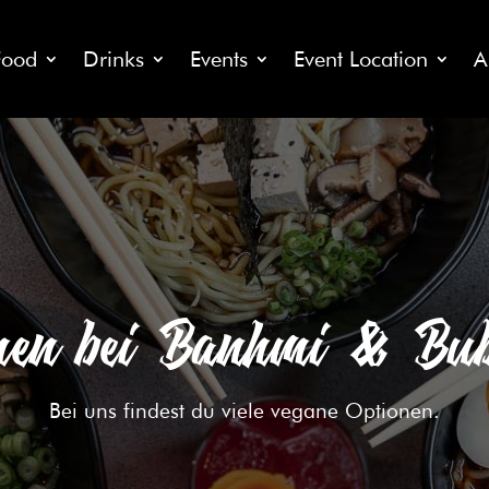
Food
Drinks
Events
Event Location
A
en bei Banhmi & Bub
Bei uns findest du viele vegane Optionen.