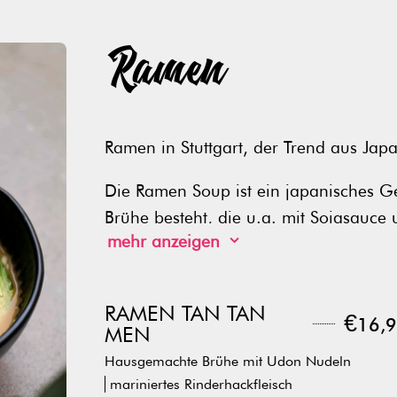
Ramen
Ramen in Stuttgart, der Trend aus Jap
Die Ramen Soup ist ein
japanisches Ge
Brühe besteht, die u.a. mit Sojasauce
mehr anzeigen
3
verschiedenen Zutaten wie Fleisch ode
und Frühlingszwiebeln garniert wird. Se
Chop Sticks.
RAMEN TAN TAN
€
16,9
Wir bieten euch vegane Ramen mit ma
MEN
Lemongras Chicken im Pankomantel so
Hausgemachte Brühe mit Udon Nudeln
mariniertes Rinderhackfleisch
Mehr über Ramen erfahren