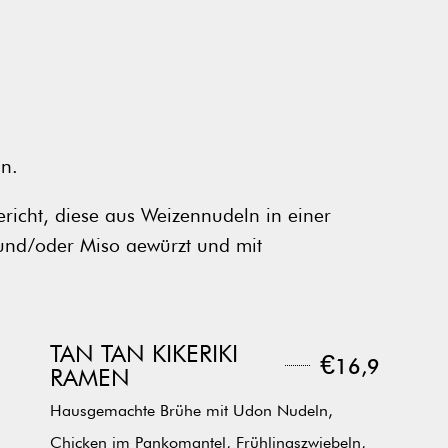
an.
richt, diese aus Weizennudeln in einer
 und/oder Miso gewürzt und mit
r veganen Fleichalternativen, Algenblättern
rviert wird sie in einer großen Schüssel mit
TAN TAN KIKERIKI
€
16,9
riniertem veganen Fleisch, veganen
RAMEN
wie Crunchy Tofu.
Hausgemachte Brühe mit Udon Nudeln,
Chicken im Pankomantel, Frühlingszwiebeln,