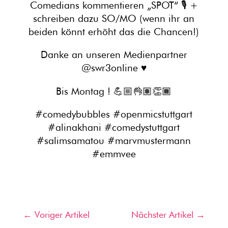
Comedians kommentieren „SPOT“ 🎙 +
schreiben dazu SO/MO (wenn ihr an
beiden könnt erhöht das die Chancen!)
Danke an unseren Medienpartner
@swr3online ♥️
Bis Montag ! 💪🏼👌🏽👏🏾
#comedybubbles #openmicstuttgart
#alinakhani #comedystuttgart
#salimsamatou #marvmustermann
#emmvee
←
Voriger Artikel
Nächster Artikel
→