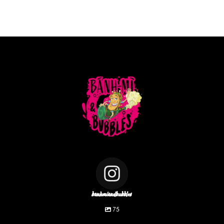
banhmiandbubbles
75